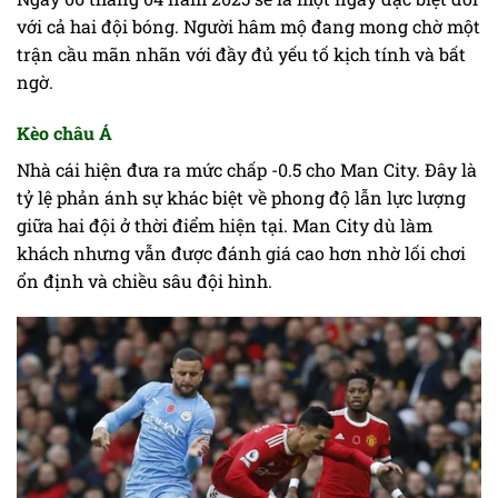
với cả hai đội bóng. Người hâm mộ đang mong chờ một
trận cầu mãn nhãn với đầy đủ yếu tố kịch tính và bất
ngờ.
Kèo châu Á
Nhà cái hiện đưa ra mức chấp -0.5 cho Man City. Đây là
tỷ lệ phản ánh sự khác biệt về phong độ lẫn lực lượng
giữa hai đội ở thời điểm hiện tại. Man City dù làm
khách nhưng vẫn được đánh giá cao hơn nhờ lối chơi
ổn định và chiều sâu đội hình.