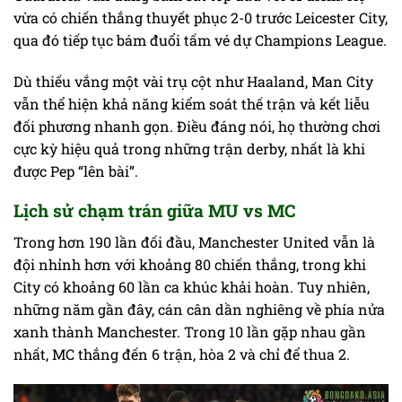
vừa có chiến thắng thuyết phục 2-0 trước Leicester City,
qua đó tiếp tục bám đuổi tấm vé dự Champions League.
Dù thiếu vắng một vài trụ cột như Haaland, Man City
vẫn thể hiện khả năng kiểm soát thế trận và kết liễu
đối phương nhanh gọn. Điều đáng nói, họ thường chơi
cực kỳ hiệu quả trong những trận derby, nhất là khi
được Pep “lên bài”.
Lịch sử chạm trán giữa MU vs MC
Trong hơn 190 lần đối đầu, Manchester United vẫn là
đội nhỉnh hơn với khoảng 80 chiến thắng, trong khi
City có khoảng 60 lần ca khúc khải hoàn. Tuy nhiên,
những năm gần đây, cán cân dần nghiêng về phía nửa
xanh thành Manchester. Trong 10 lần gặp nhau gần
nhất, MC thắng đến 6 trận, hòa 2 và chỉ để thua 2.