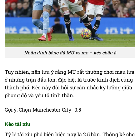
Nhận định bóng đá MU vs mc – kèo châu á
Tuy nhiên, nên lưu ý rằng MU rất thường chơi máu lửa
ở những trận đấu lớn, đặc biệt là trước kình địch cùng
thành phố. Kèo này đòi hỏi sự cân nhắc kỹ lưỡng giữa
phong độ và yếu tố tinh thần.
Gợi ý: Chọn Manchester City -0.5
Kèo tài xỉu
Tỷ lệ tài xỉu phổ biến hiện nay là 2.5 bàn. Thống kê cho