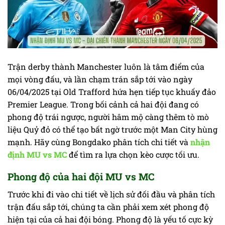
Trận derby thành Manchester luôn là tâm điểm của
mọi vòng đấu, và lần chạm trán sắp tới vào ngày
06/04/2025 tại Old Trafford hứa hẹn tiếp tục khuấy đảo
Premier League. Trong bối cảnh cả hai đội đang có
phong độ trái ngược, người hâm mộ càng thêm tò mò
liệu Quỷ đỏ có thể tạo bất ngờ trước một Man City hùng
mạnh. Hãy cùng Bongdako phân tích chi tiết và
nhận
định MU vs MC
để tìm ra lựa chọn kèo cược tối ưu.
Phong độ của hai đội MU vs MC
Trước khi đi vào chi tiết về lịch sử đối đầu và phân tích
trận đấu sắp tới, chúng ta cần phải xem xét phong độ
hiện tại của cả hai đội bóng. Phong độ là yếu tố cực kỳ