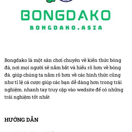
Bongdako là một sân chơi chuyên về kiến thức bóng
đá, nơi mọi người sẽ nắm bắt và hiểu rõ hơn về bóng
đá. giúp chúng ta nắm rõ hơn về các hình thức cũng
như tỉ lệ cá cược giúp các bạn dễ dàng hơn trong trải
nghiệm. nhanh tay truy cập vào wedsite để có những
trải nghiệm tốt nhất
HƯỚNG DẪN